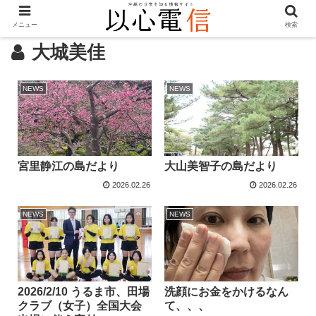
メニュー
検索
大城美佳
NEWS
NEWS
宮里静江の島だより
大山美智子の島だより
2026.02.26
2026.02.26
NEWS
NEWS
2026/2/10 うるま市、田場
洗顔にお金をかけるなん
クラブ（女子）全国大会
て、、、