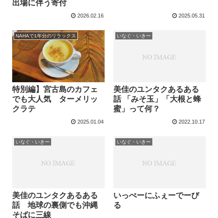
出場に伴う寄付
2026.02.16
2025.05.31
NAHAで1年分のリラックス
いなぐ・いきー
特別編】宮古島のカフェ
美佳のユンタクあるある
でも大人気 ターメリッ
話 「みそ玉」「大根と蜂
クラテ
蜜」って何？
2025.01.04
2022.10.17
いなぐ・いきー
いなぐ・いきー
美佳のユンタクあるある
いっぺーにふぇーでーび
話 地球の裏側でも沖縄
る
そばに三線