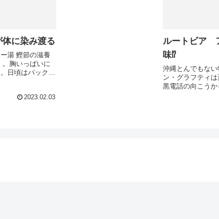
が体に染み渡る
ルートビア 
味⁉︎
ー湯 鰹節の滋養
」。胸いっぱいに
沖縄とんでもない
り。日頃はパック入
ン・グラフティは
が、久しぶりに専門
黒電話の向こうか
の声。「アナタと
2023.02.03
よ。たしか20代の頃