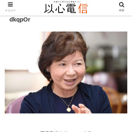
メニュー
検索
dkqpOr