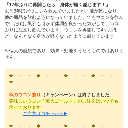
「17年ぶりに再開したら…身体が軽く感じます！」
以前3年ほどウコンを飲んでいましたが、膝が気になり、
他の商品を飲むようになっていました。でもウコンを飲ん
でいた頃は風邪も引かず体調が良かった気がして、17年
ぶりに注文し飲んでいます。ウコンを再開して4ヶ月ほ
ど、なんとなく身体が軽くなったように感じています
※個人の感想であり、効果・効能をうたうものではありま
せん。
🍁＿・＿・＿🍁＿・＿・＿🍁＿・＿・＿🍁＿・＿・＿
🍁
秋のウコン祭り
（キャンペーン）は終了しました
。
美味しいウコン「琉大ゴールド」のご注文はいつでも
承っております
ご注文はコチラから▶️
🍁＿・＿・＿🍁＿・＿・＿🍁＿・＿・＿🍁＿・＿・＿