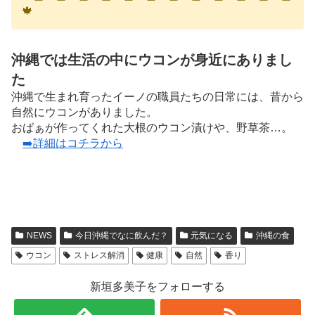
🍁
沖縄では生活の中にウコンが身近にありまし
た
沖縄で生まれ育ったイーノの職員たちの日常には、昔から
自然にウコンがありました。
おばぁが作ってくれた大根のウコン漬けや、野草茶…。
➡️詳細はコチラから
NEWS
今日沖縄でなに飲んだ？
元気になる
沖縄の食
ウコン
ストレス解消
健康
自然
香り
新垣多美子をフォローする