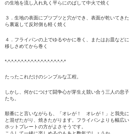
の生地を流し入れ丸く平らにのばして中火で焼く
３．生地の表面にプツプツと穴ができ、表面が乾いてきた
ら裏返して反対側も軽く焼く
４．フライパンの上でゆるやかに巻く、またはお皿などに
移しさめてから巻く
*-*-*-*-*-*-*-*-*-*-*-*-*-*-*-*-*-*-*
たったこれだけのシンプルな工程。
しかし、何かにつけて闘争心が芽生え競い合う三人の息子
たち。
順番にと言いながらも、「オレが！ オレが！」と我先に
と混ぜたがり、焼きたがります。フライパンよりも幅広い
ホットプレートの方がよさそうです。
こうして一緒に楽しめるのもあと数年でしょうか。