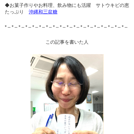
◆お菓子作りやお料理、飲み物にも活躍 サトウキビの恵
たっぷり
沖縄和三盆糖
* – * – * – * – * – * – * – * – * – * – * – * – * – * – * – * – * – * –
この記事を書いた人