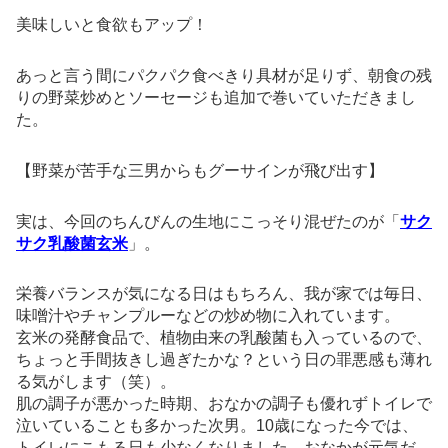
美味しいと食欲もアップ！
あっと言う間にパクパク食べきり具材が足りず、朝食の残
りの野菜炒めとソーセージも追加で巻いていただきまし
た。
【野菜が苦手な三男からもグーサインが飛び出す】
実は、今回のちんびんの生地にこっそり混ぜたのが「
サク
サク乳酸菌玄米
」。
栄養バランスが気になる日はもちろん、我が家では毎日、
味噌汁やチャンプルーなどの炒め物に入れています。
玄米の発酵食品で、植物由来の乳酸菌も入っているので、
ちょっと手間抜きし過ぎたかな？という日の罪悪感も薄れ
る気がします（笑）。
肌の調子が悪かった時期、おなかの調子も優れずトイレで
泣いていることも多かった次男。10歳になった今では、
トイレにこもる日も少なくなりました。おなかが元気だ