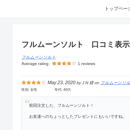
トップペー
フルムーンソルト 口コミ表示
フルムーンソルト
Average rating:
1 reviews
May 23, 2020
by
J.N.様
on
フルムーンソ
性別:
女性
年代:
40代
前回注文した、フルムーンソルト！
お友達へのちょっとしたプレゼントにもいいですね。