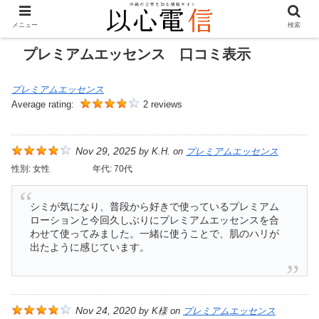
メニュー
検索
プレミアムエッセンス 口コミ表示
プレミアムエッセンス
Average rating:
2 reviews
Nov 29, 2025
by
K.H.
on
プレミアムエッセンス
性別:
女性
年代:
70代
シミが気になり、普段から好きで使っているプレミアム
ローションと今回久しぶりにプレミアムエッセンスを合
わせて使ってみました。一緒に使うことで、肌のハリが
出たように感じています。
Nov 24, 2020
by
K様
on
プレミアムエッセンス