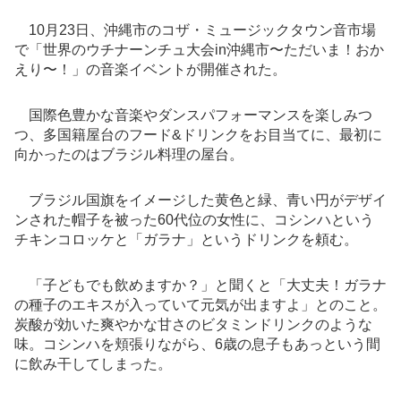
10月23日、沖縄市のコザ・ミュージックタウン音市場
で「世界のウチナーンチュ大会in沖縄市〜ただいま！おか
えり〜！」の音楽イベントが開催された。
国際色豊かな音楽やダンスパフォーマンスを楽しみつ
つ、多国籍屋台のフード&ドリンクをお目当てに、最初に
向かったのはブラジル料理の屋台。
ブラジル国旗をイメージした黄色と緑、青い円がデザイ
ンされた帽子を被った60代位の女性に、コシンハという
チキンコロッケと「ガラナ」というドリンクを頼む。
「子どもでも飲めますか？」と聞くと「大丈夫！ガラナ
の種子のエキスが入っていて元気が出ますよ」とのこと。
炭酸が効いた爽やかな甘さのビタミンドリンクのような
味。コシンハを頬張りながら、6歳の息子もあっという間
に飲み干してしまった。