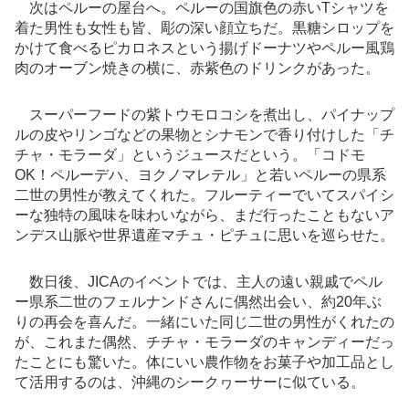
次はペルーの屋台へ。ペルーの国旗色の赤いTシャツを
着た男性も女性も皆、彫の深い顔立ちだ。黒糖シロップを
かけて食べるピカロネスという揚げドーナツやペルー風鶏
肉のオーブン焼きの横に、赤紫色のドリンクがあった。
スーパーフードの紫トウモロコシを煮出し、パイナップ
ルの皮やリンゴなどの果物とシナモンで香り付けした「チ
チャ・モラーダ」というジュースだという。「コドモ
OK！ペルーデハ、ヨクノマレテル」と若いペルーの県系
二世の男性が教えてくれた。フルーティーでいてスパイシ
ーな独特の風味を味わいながら、まだ行ったこともないア
ンデス山脈や世界遺産マチュ・ピチュに思いを巡らせた。
数日後、JICAのイベントでは、主人の遠い親戚でペル
ー県系二世のフェルナンドさんに偶然出会い、約20年ぶ
りの再会を喜んだ。一緒にいた同じ二世の男性がくれたの
が、これまた偶然、チチャ・モラーダのキャンディーだっ
たことにも驚いた。体にいい農作物をお菓子や加工品とし
て活用するのは、沖縄のシークヮーサーに似ている。