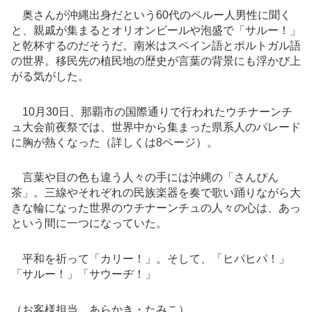
奥さんが沖縄出身だという60代のペルー人男性に聞く
と、親戚が集まるとオリオンビールや泡盛で「サルー！」
と乾杯するのだそうだ。南米はスペイン語とポルトガル語
の世界。移民先の植民地の歴史が言葉の背景にも浮かび上
がる気がした。
10月30日、那覇市の国際通りで行われたウチナーンチ
ュ大会前夜祭では、世界中から集まった県系人のパレード
に胸が熱くなった（詳しくは8ページ）。
言葉や目の色も違う人々の手には沖縄の「さんぴん
茶」。三線やそれぞれの民族楽器を奏で歌い踊りながら大
きな輪になった世界のウチナーンチュの人々の心は、あっ
という間に一つになっていた。
平和を祈って「カリー！」。そして、「ヒパヒパ！」
「サルー！」「サウーヂ！」
（お客様担当 あらかき・たみこ）